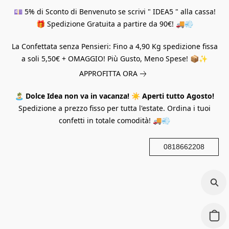
💷 5% di Sconto di Benvenuto se scrivi " IDEA5 " alla cassa!
🎁 Spedizione Gratuita a partire da 90€! 🚚💨
La Confettata senza Pensieri: Fino a 4,90 Kg spedizione fissa
a soli 5,50€ + OMAGGIO! Più Gusto, Meno Spese! 📦✨
APPROFITTA ORA
🏝️
Dolce Idea non va in vacanza!
☀️
Aperti tutto Agosto!
Spedizione a prezzo fisso per tutta l'estate. Ordina i tuoi
confetti in totale comodità! 🚚💨
0818662208