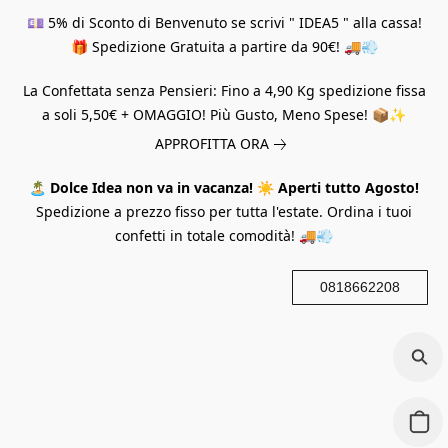
💷 5% di Sconto di Benvenuto se scrivi " IDEA5 " alla cassa!
🎁 Spedizione Gratuita a partire da 90€! 🚚💨
La Confettata senza Pensieri: Fino a 4,90 Kg spedizione fissa
a soli 5,50€ + OMAGGIO! Più Gusto, Meno Spese! 📦✨
APPROFITTA ORA
🏝️
Dolce Idea non va in vacanza!
☀️
Aperti tutto Agosto!
Spedizione a prezzo fisso per tutta l'estate. Ordina i tuoi
confetti in totale comodità! 🚚💨
0818662208