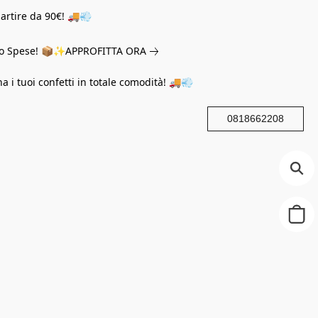
partire da 90€! 🚚💨
eno Spese! 📦✨
APPROFITTA ORA
na i tuoi confetti in totale comodità! 🚚💨
0818662208