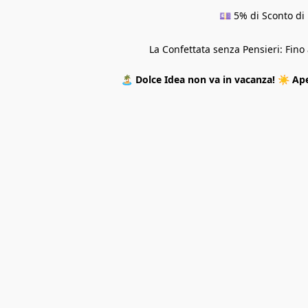
💷 5% di Sconto di 
La Confettata senza Pensieri: Fin
🏝️
Dolce Idea non va in vacanza!
☀️
Ape