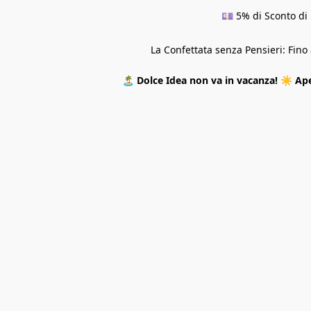
💷 5% di Sconto di 
La Confettata senza Pensieri: Fin
🏝️
Dolce Idea non va in vacanza!
☀️
Ape