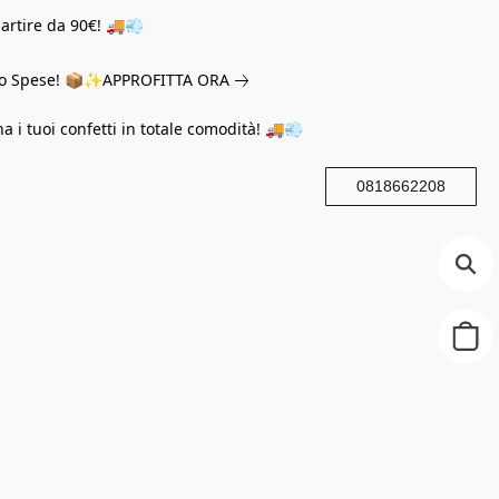
partire da 90€! 🚚💨
eno Spese! 📦✨
APPROFITTA ORA
na i tuoi confetti in totale comodità! 🚚💨
0818662208