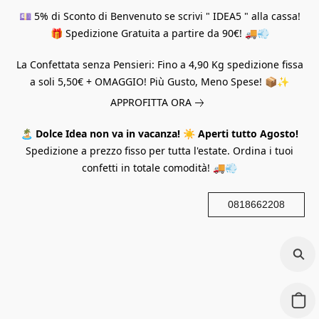
💷 5% di Sconto di Benvenuto se scrivi " IDEA5 " alla cassa!
🎁 Spedizione Gratuita a partire da 90€! 🚚💨
La Confettata senza Pensieri: Fino a 4,90 Kg spedizione fissa
a soli 5,50€ + OMAGGIO! Più Gusto, Meno Spese! 📦✨
APPROFITTA ORA
🏝️
Dolce Idea non va in vacanza!
☀️
Aperti tutto Agosto!
Spedizione a prezzo fisso per tutta l'estate. Ordina i tuoi
confetti in totale comodità! 🚚💨
0818662208